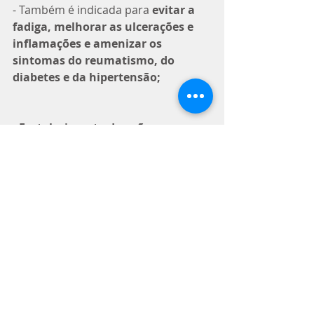
- Também é indicada para 
evitar a 
fadiga, melhorar as ulcerações e 
inflamações e amenizar os 
sintomas do reumatismo, do 
diabetes e da hipertensão; 
- 
Fortalecimento da ação 
imunológica
 pela ação de linfócitos, 
estimulação do organismo 
enfraquecido, redução dos efeitos 
colaterais de anti-cancerígenos e 
radioterapia; 
- 
Prevenção e tratamento de 
pneumonia crônica e bronquite 
infantil
;