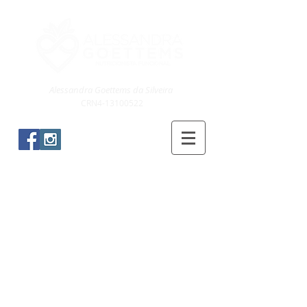
Alessandra Goettems da Silveira
CRN4-13100522
Blog & Receitas