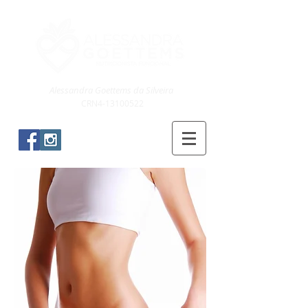
Alessandra Goettems da Silveira
CRN4-13100522