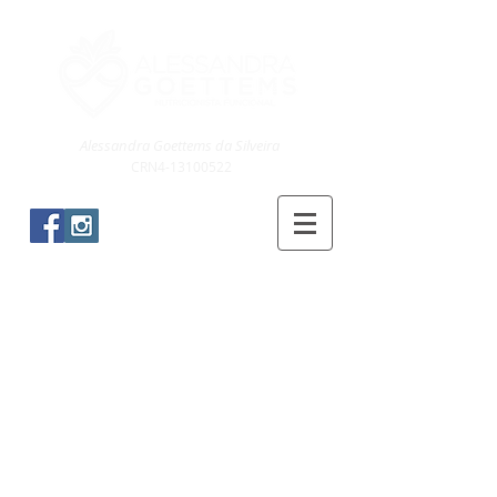
Alessandra Goettems da Silveira
CRN4-13100522
Blog & Receitas