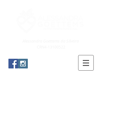
Alessandra Goettems da Silveira
CRN4-13100522
Blog & Receitas