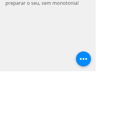
preparar o seu, sem monotonia!
 Saúde!
Tags:
receita
sucos
Detox
Informativos