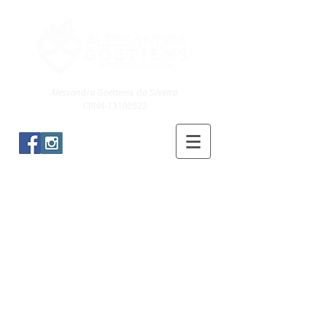
Alessandra Goettems da Silveira
CRN4-13100522
Blog & Receitas