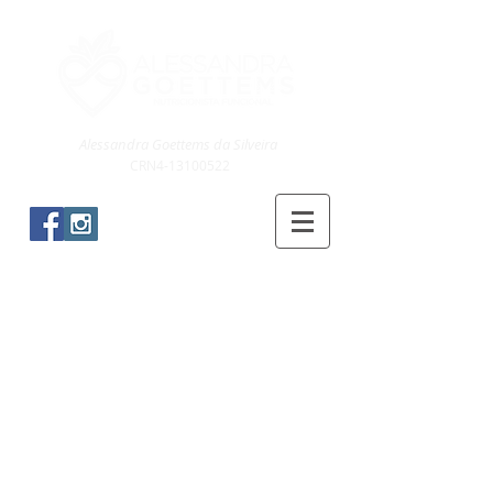
Alessandra Goettems da Silveira
CRN4-13100522
Blog & Receitas