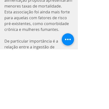
alimentação proposta apresentaram 
menores taxas de mortalidade. 
Esta associação foi ainda mais forte 
para aquelas com fatores de risco 
pré-existentes, como comorbidade 
crônica e mulheres fumantes.
De particular importância é a 
relação entre a ingestão de 
proteínas e a mortalidade por todas 
as causas, que sugere que a 
demanda de proteínas pode 
aumentar com o avançar da idade. 
Globalmente, este estudo destaca a 
importância de uma boa nutrição, 
especialmente durante o 
envelhecimento, e traz à atenção 
certos aspectos da alimentação, 
como o ajuste protéico, que podem 