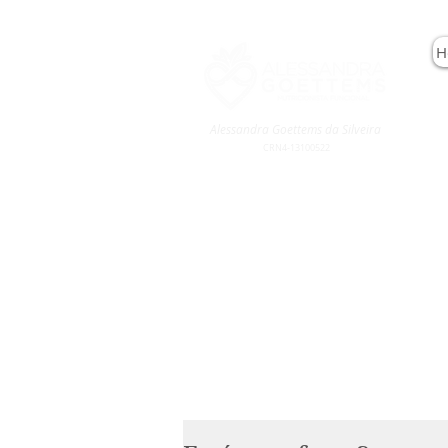
H
Alessandra Goettems da Silveira
CRN4-13100522