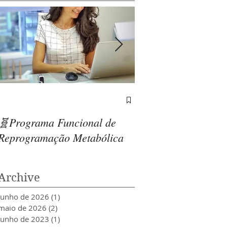
Relação entre o açú
drogas
🧬Programa Funcional de
Reprogramação Metabólica
Archive
junho de 2026
(1)
1 post
maio de 2026
(2)
2 posts
junho de 2023
(1)
1 post