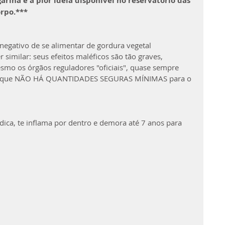
rina é a pior ideia disponível no reservatório das 
orpo.***
negativo de se alimentar de gordura vegetal 
similar: seus efeitos maléﬁcos são tão graves, 
smo os órgãos reguladores "oﬁciais", quase sempre 
am que NÃO HÁ QUANTIDADES SEGURAS MÍNIMAS para o 
ica, te inﬂama por dentro e demora até 7 anos para 