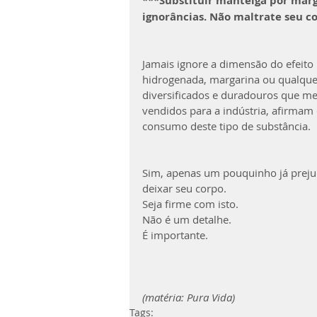
***Substituir manteiga por marga
ignorâncias. Não maltrate seu c
Jamais ignore a dimensão do efeito 
hidrogenada, margarina ou qualquer 
diversiﬁcados e duradouros que me
vendidos para a indústria, aﬁrm
consumo deste tipo de substância. 
Sim, apenas um pouquinho já prejud
deixar seu corpo.
Seja ﬁrme com isto.
Não é um detalhe.
É importante.
(matéria: Pura Vida)
Tags: