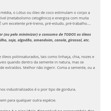
a média, o Lótus ou óleo de coco estimulam o corpo a 
vel (metabolismo cetogênico) e energiza com muita 
 É um excelente pré-treino, pré-estudo, pré-trabalho….
r (ou pelo minimizar) o consumo de TODOS os óleos 
lho, soja, algodão, amendoim, canola, girassol, etc.
leos poliinsaturados, tais como linhaça, chia, nozes e 
áveis quando dentro da semente in natura, mas se 
de extraídos. Melhor não ingerir. Coma a semente, ou a 
os industrializados é o pior tipo de gordura. 
m para qualquer outra espécie. 