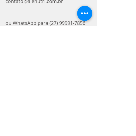
contato@alenutri.com.br
ou WhatsApp para (27) 99991-7856
E então lhe expilcaremos como fazer!
Tags:
nutrição
emagrecimento
coaching
grupos
qualidade de vida
saude
Coaching
Vídeos