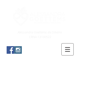
Alessandra Goettems da Silveira
CRN4-13100522
Blog & Receitas