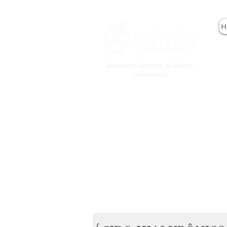
H
Alessandra Goettems da Silveira
CRN4-13100522