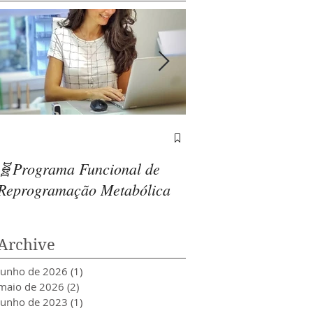
Relação entre o açú
drogas
🧬Programa Funcional de
Reprogramação Metabólica
Archive
junho de 2026
(1)
1 post
maio de 2026
(2)
2 posts
junho de 2023
(1)
1 post